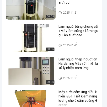
ar / rod
Máy gia tốc cảm ứng
2025-11-21
00:09
Làm nguội bằng chưng cấ
t Máy làm cứng / Làm ngu
ội Tần suất cao
Máy gia tốc cảm ứng
2025-11-21
00:06
Làm nguội thép Induction
Hardening Máy với thiết bị
xử lý nhiệt cảm ứng
Máy gia tốc cảm ứng
2025-11-21
00:06
Máy sưởi cảm ứng điều k
hiển IGBT Tiết kiệm năng
lượng cho ổ cắm vuông H
arden