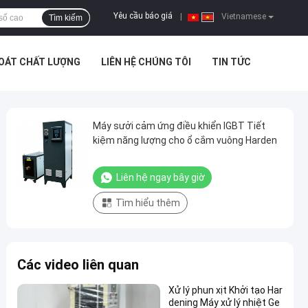
Yêu cầu báo giá
|
Vietnamese
Tìm kiếm
SOÁT CHẤT LƯỢNG
LIÊN HỆ CHÚNG TÔI
TIN TỨC
Máy sưởi cảm ứng điều khiển IGBT Tiết
kiệm năng lượng cho ổ cắm vuông Harden
Liên hệ ngay bây giờ
Tìm hiểu thêm
Các video liên quan
Xử lý phun xịt Khởi tạo Har
dening Máy xử lý nhiệt Ge