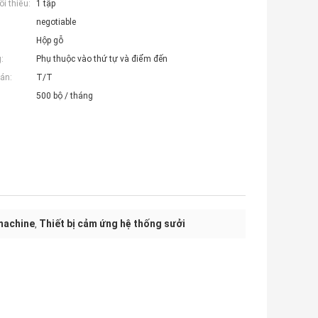
i thiểu:
1 tập
negotiable
Hộp gỗ
:
Phụ thuộc vào thứ tự và điểm đến
án:
T/T
500 bộ / tháng
machine
Thiết bị cảm ứng hệ thống sưởi
,