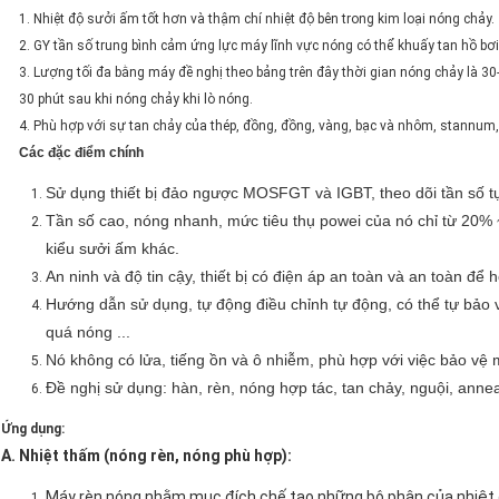
1. Nhiệt độ sưởi ấm tốt hơn và thậm chí nhiệt độ bên trong kim loại nóng chảy.
2. GY tần số trung bình cảm ứng lực máy lĩnh vực nóng có thể khuấy tan hồ bơ
3. Lượng tối đa bằng máy đề nghị theo bảng trên đây thời gian nóng chảy là 30
30 phút sau khi nóng chảy khi lò nóng.
4. Phù hợp với sự tan chảy của thép, đồng, đồng, vàng, bạc và nhôm, stannum
Các đặc điểm chính
Sử dụng thiết bị đảo ngược MOSFGT và IGBT, theo dõi tần số t
Tần số cao, nóng nhanh, mức tiêu thụ powei của nó chỉ từ 20
kiểu sưởi ấm khác.
An ninh và độ tin cậy, thiết bị có điện áp an toàn và an toàn để 
Hướng dẫn sử dụng, tự động điều chỉnh tự động, có thể tự bảo vệ
quá nóng ...
Nó không có lửa, tiếng ồn và ô nhiễm, phù hợp với việc bảo vệ m
Đề nghị sử dụng: hàn, rèn, nóng hợp tác, tan chảy, nguội, annea
Ứng dụng:
A. Nhiệt thấm (nóng rèn, nóng phù hợp):
Máy rèn nóng nhằm mục đích chế tạo những bộ phận của nhiệt độ