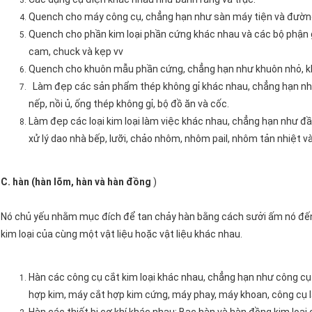
Quench cho máy công cụ, chẳng hạn như sàn máy tiện và đườn
Quench cho phần kim loại phần cứng khác nhau và các bộ phận g
cam, chuck và kẹp vv
Quench cho khuôn mẫu phần cứng, chẳng hạn như khuôn nhỏ, khu
Làm đẹp các sản phẩm thép không gỉ khác nhau, chẳng hạn như 
nếp, nồi ủ, ống thép không gỉ, bộ đồ ăn và cốc.
Làm đẹp các loại kim loại làm việc khác nhau, chẳng hạn như đầ
xử lý dao nhà bếp, lưỡi, chảo nhôm, nhôm pail, nhôm tản nhiệt
C. hàn (hàn lõm, hàn và hàn đồng
)
Nó chủ yếu nhằm mục đích để tan chảy hàn bằng cách sưởi ấm nó đến m
kim loại của cùng một vật liệu hoặc vật liệu khác nhau.
Hàn các công cụ cắt kim loại khác nhau, chẳng hạn như công cụ
hợp kim, máy cắt hợp kim cứng, máy phay, máy khoan, công cụ l