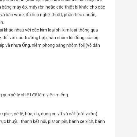
ả bằng máy ép, máy rèn hoặc các thiết bị khác cho các
 và bàn ware, đồ hoạ nghệ thuật, phần tiêu chuẩn,
in.
i khác nhau với các kim loại phi kim loại thông qua
, đối với các trường hợp, hàn nhôm lõi đồng của bộ
hép và nhựa Ống, niêm phong bằng nhôm foil (vỏ dán
 qua xử lý nhiệt để làm việc miếng.
er, cờ lê, búa, rìu, dụng cụ vít và cắt (cắt vườn).
c khuỷu, thanh kết nối, piston pin, bánh xe xích, bánh