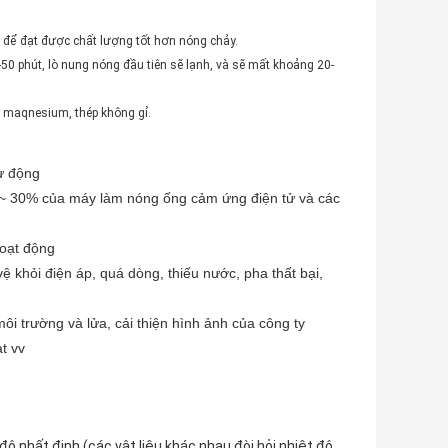
i để đạt được chất lượng tốt hơn nóng chảy.
-50 phút, lò nung nóng đầu tiên sẽ lạnh, và sẽ mất khoảng 20-
, maqnesium, thép không gỉ.
ự động
% ~ 30% của máy làm nóng ống cảm ứng điện tử và các
hoạt động
 khỏi điện áp, quá dòng, thiếu nước, pha thất bại,
ôi trường và lửa, cải thiện hình ảnh của công ty
t vv
 nhất định (các vật liệu khác nhau đòi hỏi nhiệt độ