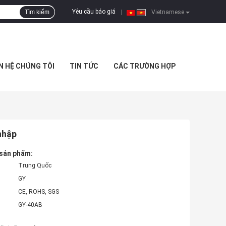
Yêu cầu báo giá
Tìm kiếm
|
Vietnamese
N HỆ CHÚNG TÔI
TIN TỨC
CÁC TRƯỜNG HỢP
nhập
 sản phẩm:
Trung Quốc
GY
CE, ROHS, SGS
GY-40AB