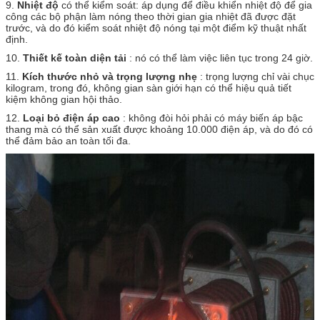
9.
Nhiệt độ
có thể kiểm soát: áp dụng để điều khiển nhiệt độ để gia
công các bộ phận làm nóng theo thời gian gia nhiệt đã được đặt
trước, và do đó kiểm soát nhiệt độ nóng tại một điểm kỹ thuật nhất
định.
10.
Thiết kế toàn diện tải
: nó có thể làm việc liên tục trong 24 giờ.
11.
Kích thước nhỏ và trọng lượng nhẹ
: trọng lượng chỉ vài chục
kilogram, trong đó, không gian sàn giới hạn có thể hiệu quả tiết
kiệm không gian hội thảo.
12.
Loại bỏ điện áp cao
: không đòi hỏi phải có máy biến áp bậc
thang mà có thể sản xuất được khoảng 10.000 điện áp, và do đó có
thể đảm bảo an toàn tối đa.