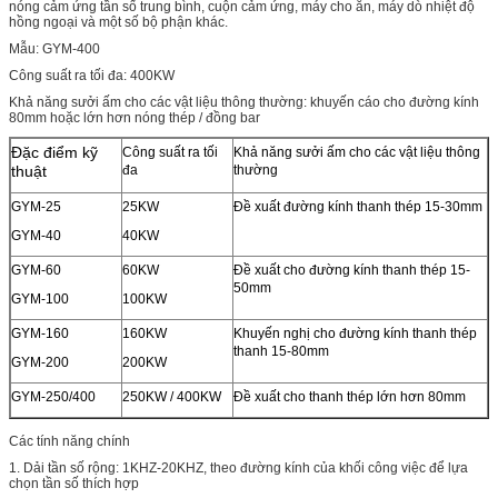
nóng cảm ứng tần số trung bình, cuộn cảm ứng, máy cho ăn, máy dò nhiệt độ
hồng ngoại và một số bộ phận khác.
Mẫu: GYM-400
Công suất ra tối đa: 400KW
Khả năng sưởi ấm cho các vật liệu thông thường: khuyến cáo cho đường kính
80mm hoặc lớn hơn nóng thép / đồng bar
Đặc điểm kỹ
Công suất ra tối
Khả năng sưởi ấm cho các vật liệu thông
thuật
đa
thường
GYM-25
25KW
Đề xuất đường kính thanh thép 15-30mm
GYM-40
40KW
GYM-60
60KW
Đề xuất cho đường kính thanh thép 15-
50mm
GYM-100
100KW
GYM-160
160KW
Khuyến nghị cho đường kính thanh thép
thanh 15-80mm
GYM-200
200KW
GYM-250/400
250KW / 400KW
Đề xuất cho thanh thép lớn hơn 80mm
Các tính năng chính
1. Dải tần số rộng: 1KHZ-20KHZ, theo đường kính của khối công việc để lựa
chọn tần số thích hợp