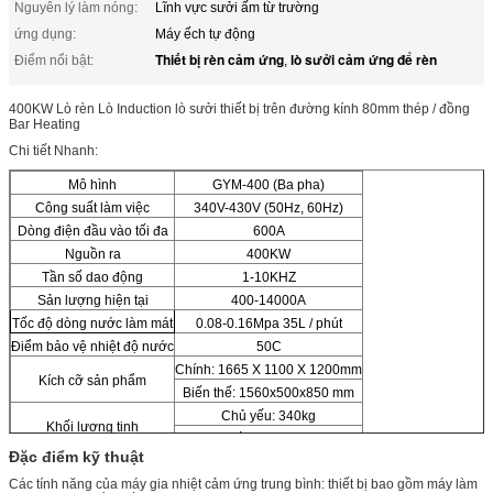
Nguyên lý làm nóng:
Lĩnh vực sưởi ấm từ trường
ứng dụng:
Máy ếch tự động
Thiết bị rèn cảm ứng
lò sưởi cảm ứng để rèn
Điểm nổi bật:
,
400KW Lò rèn Lò Induction lò sưởi thiết bị trên đường kính 80mm thép / đồng
Bar Heating
Chi tiết Nhanh:
Mô hình
GYM-400 (Ba pha)
Công suất làm việc
340V-430V (50Hz, 60Hz)
Dòng điện đầu vào tối đa
600A
Nguồn ra
400KW
Tần số dao động
1-10KHZ
Sản lượng hiện tại
400-14000A
Tốc độ dòng nước làm mát
0.08-0.16Mpa 35L / phút
Điểm bảo vệ nhiệt độ nước
50C
Chính: 1665 X 1100 X 1200mm
Kích cỡ sản phẩm
Biến thế: 1560x500x850 mm
Chủ yếu: 340kg
Khối lượng tịnh
Biến áp: 190 kg
Đặc điểm kỹ thuật
Các tính năng của máy gia nhiệt cảm ứng trung bình: thiết bị bao gồm máy làm