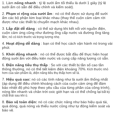
1. Làm
nóng nhanh
: tỷ lệ sưởi ấm tối thiểu là dưới 1 giây (tỷ lệ
sưởi ấm có sẵn để điều chỉnh và kiểm soát).
2.
Phạm vi rộng của sưởi ấm
: nó có thể được sử dụng để sưởi
ấm các bộ phận kim loại khác nhau (thay thế cuộn cảm cảm rời
được như các thiết bị chuyển mạch khác nhau).
3.
Lắp đặt dễ dàng
: có thể sử dụng khi kết nối với nguồn điện,
cuộn cảm ứng cũng như đường ống cấp nước và đường ống tăng
lên;
nó có kích thước và trọng lượng nhẹ.
4.
Hoạt động dễ dàng
: bạn có thể học cách vận hành nó trong vài
phút.
5.
Khởi động nhanh
: nó có thể được bắt đầu để thực hiện hoạt
động sưởi ấm với điều kiện nước và cung cấp năng lượng có sẵn.
6.
Điện năng tiêu thụ thấp
: So với các thiết bị tần số cao tần
thông thường, nó có thể tiết kiệm điện khoảng 70%.
Kích thước nhỏ
hơn của sản phẩm là, điện năng tiêu thụ thấp hơn sẽ là.
7.
Hiệu quả cao:
nó có các tính năng như là sưởi ấm thống nhất
(áp dụng để điều chỉnh khoảng cách của cuộn cảm ứng để đảm
bảo nhiệt độ phù hợp theo yêu cầu của từng phần của công trình),
nóng lên nhanh và chân trời oxic giới hạn và có thể chống lại
bất kỳ
chất thải sau khi ủ.
8.
Bảo vệ toàn diện:
nó có các chức năng như báo hiệu quá tải,
quá dòng, quá nóng và thiếu nước cũng như tự động kiểm soát và
bảo vệ.