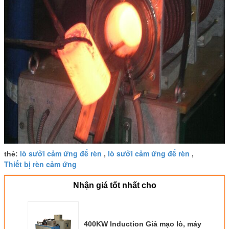
lò sưởi cảm ứng để rèn
lò sưởi cảm ứng để rèn
thẻ:
,
,
Thiết bị rèn cảm ứng
Nhận giá tốt nhất cho
400KW Induction Giả mạo lò, máy