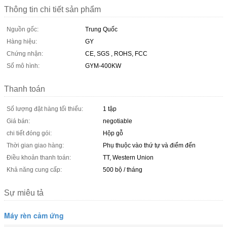
Thông tin chi tiết sản phẩm
Nguồn gốc:
Trung Quốc
Hàng hiệu:
GY
Chứng nhận:
CE, SGS , ROHS, FCC
Số mô hình:
GYM-400KW
Thanh toán
Số lượng đặt hàng tối thiểu:
1 tập
Giá bán:
negotiable
chi tiết đóng gói:
Hộp gỗ
Thời gian giao hàng:
Phụ thuộc vào thứ tự và điểm đến
Điều khoản thanh toán:
TT, Western Union
Khả năng cung cấp:
500 bộ / tháng
Sự miêu tả
Máy rèn cảm ứng