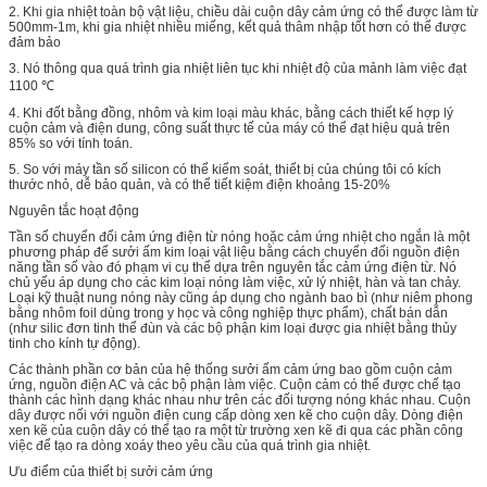
2. Khi gia nhiệt toàn bộ vật liệu, chiều dài cuộn dây cảm ứng có thể được làm từ
500mm-1m, khi gia nhiệt nhiều miếng, kết quả thâm nhập tốt hơn có thể được
đảm bảo
3. Nó thông qua quá trình gia nhiệt liên tục khi nhiệt độ của mảnh làm việc đạt
1100 ℃
4. Khi đốt bằng đồng, nhôm và kim loại màu khác, bằng cách thiết kế hợp lý
cuộn cảm và điện dung, công suất thực tế của máy có thể đạt hiệu quả trên
85% so với tính toán.
5. So với máy tần số silicon có thể kiểm soát, thiết bị của chúng tôi có kích
thước nhỏ, dễ bảo quản, và có thể tiết kiệm điện khoảng 15-20%
Nguyên tắc hoạt động
Tần số chuyển đổi cảm ứng điện từ nóng hoặc cảm ứng nhiệt cho ngắn là một
phương pháp để sưởi ấm kim loại vật liệu bằng cách chuyển đổi nguồn điện
năng tần số vào đó phạm vi cụ thể dựa trên nguyên tắc cảm ứng điện từ. Nó
chủ yếu áp dụng cho các kim loại nóng làm việc, xử lý nhiệt, hàn và tan chảy.
Loại kỹ thuật nung nóng này cũng áp dụng cho ngành bao bì (như niêm phong
bằng nhôm foil dùng trong y học và công nghiệp thực phẩm), chất bán dẫn
(như silic đơn tinh thể đùn và các bộ phận kim loại được gia nhiệt bằng thủy
tinh cho kính tự động).
Các thành phần cơ bản của hệ thống sưởi ấm cảm ứng bao gồm cuộn cảm
ứng, nguồn điện AC và các bộ phận làm việc. Cuộn cảm có thể được chế tạo
thành các hình dạng khác nhau như trên các đối tượng nóng khác nhau. Cuộn
dây được nối với nguồn điện cung cấp dòng xen kẽ cho cuộn dây. Dòng điện
xen kẽ của cuộn dây có thể tạo ra một từ trường xen kẽ đi qua các phần công
việc để tạo ra dòng xoáy theo yêu cầu của quá trình gia nhiệt.
Ưu điểm của thiết bị sưởi cảm ứng