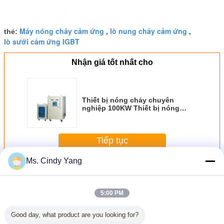
Máy nóng chảy cảm ứng
lò nung chảy cảm ứng
thẻ:
,
,
lò sưởi cảm ứng IGBT
Nhận giá tốt nhất cho
Thiết bị nóng chảy chuyên
nghiệp 100KW Thiết bị nóng
chảy Super Audio Frequency
Induction Heating
Tiếp tục
Ms. Cindy Yang
Thiết bị nóng chảy cảm ứng
Hơn
5:00 PM
Good day, what product are you looking for?
ng Nhiệt
Cảm ứng kim loại
Thiết bị làm nóng
24 giờ Không
25KW Thi