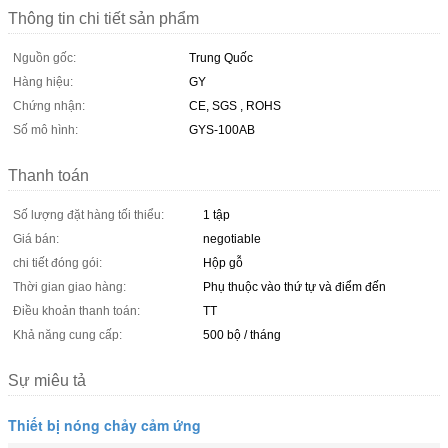
Thông tin chi tiết sản phẩm
Nguồn gốc:
Trung Quốc
Hàng hiệu:
GY
Chứng nhận:
CE, SGS , ROHS
Số mô hình:
GYS-100AB
Thanh toán
Số lượng đặt hàng tối thiểu:
1 tập
Giá bán:
negotiable
chi tiết đóng gói:
Hộp gỗ
Thời gian giao hàng:
Phụ thuộc vào thứ tự và điểm đến
Điều khoản thanh toán:
TT
Khả năng cung cấp:
500 bộ / tháng
Sự miêu tả
Thiết bị nóng chảy cảm ứng