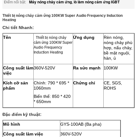
Máy nóng chảy cảm ứng
lò làm nóng cảm ứng IGBT
Điểm nổi bật:
,
Thiết bị nóng chảy cảm ứng 100KW Super Audio Frequency Induction
Heating
Chi tiết Nhanh:
Tên
Ứng dụng
Rèn nóng,
Thiết bị nóng chảy
nóng chảy phù
cảm ứng 100KW Super
Audio Frequency
hợp, nấu chảy,
Induction Heating
bề mặt nguội,
hàn, ủ
Công suất làm
360V-520V
Ra sức mạnh
100KW
việc
Kích cỡ sản
Chính: 790 * 695 *
Chứng chỉ
CE, SGS,
phẩm
1060mm
ROHS
Biến thế: 850 * 420
* 650mm
Đặc điểm kỹ thuật:
Mô hình
GYS-100AB (Ba pha)
Công suất làm việc
360V-520V