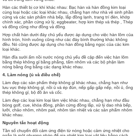
Hàn các thiết bị cơ khí khác nhau: Bạc hàn và hàn đồng kim loại
cùng loại hoặc các loại khác nhau, chẳng hạn như nhà vệ sinh phần
cứng và các sản phẩm nhà bếp, lắp đồng lạnh, trang trí đèn, khớp
chính xác, phần cứng xử lý, eggbeater, hợp kim thép và thép , Thép
và đồng cũng như đồng và đồng.
Hợp chất hàn dưới đáy chủ yếu được áp dụng cho việc hàn lõm của
hình tròn, hình vuông cũng như các đáy bình thường khác không
đều.
Nó cũng được áp dụng cho hàn đồng bằng ngọc của các kim
loại khác.
Hàn đĩa sưởi ấm nồi nước nóng chủ yếu đề cập đến việc hàn lõm
bằng thép không gỉ bằng phẳng, tấm nhôm và các bộ phận làm
nóng bằng ống bằng các dạng khác nhau.
4.
Làm nóng (ủ và điều chế)
Làm đẹp các sản phẩm thép không gỉ khác nhau, chẳng hạn như
lưu vực thép không gỉ, nồi ủ và ép đùn, nếp gấp gấp nếp, nồi ủ, ống
thép không gỉ, bộ đồ ăn và cốc.
Làm đẹp các loại kim loại làm việc khác nhau, chẳng hạn như đầu
bóng golf, cue, khóa đồng, phần cứng đồng lắp, xử lý dao nhà bếp,
lưỡi, chảo nhôm, nhôm pail, nhôm tản nhiệt và các sản phẩm nhôm
khác nhau.
Nguyên tắc hoạt động
Tần số chuyển đổi cảm ứng điện từ nóng hoặc cảm ứng nhiệt cho
ngắn là một phương pháp để gia nhiệt kim loại vật liệu bằng cách