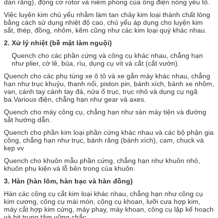
dán răng), động cơ rotor và niêm phong của ống điện nóng yếu tố.
Việc luyện kim chủ yếu nhằm làm tan chảy kim loại thành chất lỏng
bằng cách sử dụng nhiệt độ cao, chủ yếu áp dụng cho luyện kim
sắt, thép, đồng, nhôm, kẽm cũng như các kim loại quý khác nhau.
2.
Xử lý nhiệt (bề mặt làm nguội)
Quench cho các phần cứng và công cụ khác nhau, chẳng hạn
như plier, cờ lê, búa, rìu, dụng cụ vít và cắt (cắt vườn).
Quench cho các phụ tùng xe ô tô và xe gắn máy khác nhau, chẳng
hạn như trục khuỷu, thanh nối, piston pin, bánh xích, bánh xe nhôm,
van, cánh tay cánh tay đá, nửa ổ trục, trục nhỏ và dụng cụ ngã
ba.Various điện, chẳng hạn như gear và axes.
Quench cho máy công cụ, chẳng hạn như sàn máy tiện và đường
sắt hướng dẫn.
Quench cho phần kim loại phần cứng khác nhau và các bộ phận gia
công, chẳng hạn như trục, bánh răng (bánh xích), cam, chuck và
kẹp vv
Quench cho khuôn mẫu phần cứng, chẳng hạn như khuôn nhỏ,
khuôn phụ kiện và lỗ bên trong của khuôn.
3.
Hàn (hàn lõm, hàn bạc và hàn đồng)
Hàn các công cụ cắt kim loại khác nhau, chẳng hạn như công cụ
kim cương, công cụ mài mòn, công cụ khoan, lưỡi cưa hợp kim,
máy cắt hợp kim cứng, máy phay, máy khoan, công cụ lập kế hoạch
và bit trung tâm vững chắc.