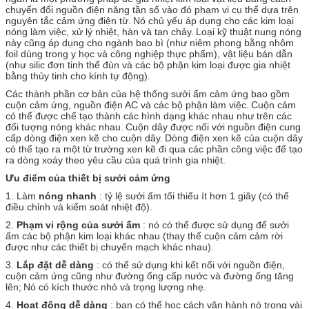
chuyển đổi nguồn điện năng tần số vào đó phạm vi cụ thể dựa trên
nguyên tắc cảm ứng điện từ.
Nó chủ yếu áp dụng cho các kim loại
nóng làm việc, xử lý nhiệt, hàn và tan chảy.
Loại kỹ thuật nung nóng
này cũng áp dụng cho ngành bao bì (như niêm phong bằng nhôm
foil dùng trong y học và công nghiệp thực phẩm), vật liệu bán dẫn
(như silic đơn tinh thể đùn và các bộ phận kim loại được gia nhiệt
bằng thủy tinh cho kính tự động).
Các thành phần cơ bản của hệ thống sưởi ấm cảm ứng bao gồm
cuộn cảm ứng, nguồn điện AC và các bộ phận làm việc.
Cuộn cảm
có thể được chế tạo thành các hình dạng khác nhau như trên các
đối tượng nóng khác nhau.
Cuộn dây được nối với nguồn điện cung
cấp dòng điện xen kẽ cho cuộn dây.
Dòng điện xen kẽ của cuộn dây
có thể tạo ra một từ trường xen kẽ đi qua các phần công việc để tạo
ra dòng xoáy theo yêu cầu của quá trình gia nhiệt.
Ưu điểm của thiết bị sưởi cảm ứng
1. Làm
nóng nhanh
: tỷ lệ sưởi ấm tối thiểu ít hơn 1 giây (có thể
điều chỉnh và kiểm soát nhiệt độ).
2.
Phạm vi rộng của sưởi ấm
: nó có thể được sử dụng để sưởi
ấm các bộ phận kim loại khác nhau (thay thế cuộn cảm cảm rời
được như các thiết bị chuyển mạch khác nhau).
3.
Lắp đặt dễ dàng
: có thể sử dụng khi kết nối với nguồn điện,
cuộn cảm ứng cũng như đường ống cấp nước và đường ống tăng
lên;
Nó có kích thước nhỏ và trọng lượng nhẹ.
4.
Hoạt động dễ dàng
: bạn có thể học cách vận hành nó trong vài