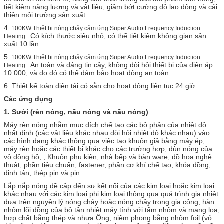
tiết kiệm năng lượng và vật liệu, giảm bớt cường độ lao động và cải
thiện môi trường sản xuất.
4.
100KW Thiết bị nóng chảy cảm ứng Super Audio Frequency Induction
Có kích thước siêu nhỏ, có thể tiết kiệm không gian sản
Heating
xuất 10 lần.
5.
100KW Thiết bị nóng chảy cảm ứng Super Audio Frequency Induction
An toàn và đáng tin cậy, không đòi hỏi thiết bị của điện áp
Heating
10.000, và do đó có thể đảm bảo hoạt động an toàn.
6. Thiết kế toàn diện tải có sẵn cho hoạt động liên tục 24 giờ.
Các ứng dụng
1.
Sưởi (rèn nóng, nấu nóng và nấu nóng)
Máy rèn nóng nhằm mục đích chế tạo các bộ phận của nhiệt độ
nhất định (các vật liệu khác nhau đòi hỏi nhiệt độ khác nhau) vào
các hình dạng khác thông qua việc tạo khuôn giả bằng máy ép,
máy rèn hoặc các thiết bị khác cho các trường hợp, đùn nóng của
vỏ đồng hồ, , Khuôn phụ kiện, nhà bếp và bàn ware, đồ hoạ nghệ
thuật, phần tiêu chuẩn, fastener, phần cơ khí chế tạo, khóa đồng,
đinh tán, thép pin và pin.
Lắp nắp nóng đề cập đến sự kết nối của các kim loại hoặc kim loại
khác nhau với các kim loại phi kim loại thông qua quá trình gia nhiệt
dựa trên nguyên lý nóng chảy hoặc nóng chảy trong gia công, hàn
nhôm lõi đồng của bộ tản nhiệt máy tính với tấm nhôm và mạng loa,
hợp chất bằng thép và nhựa Ống, niêm phong bằng nhôm foil (vỏ