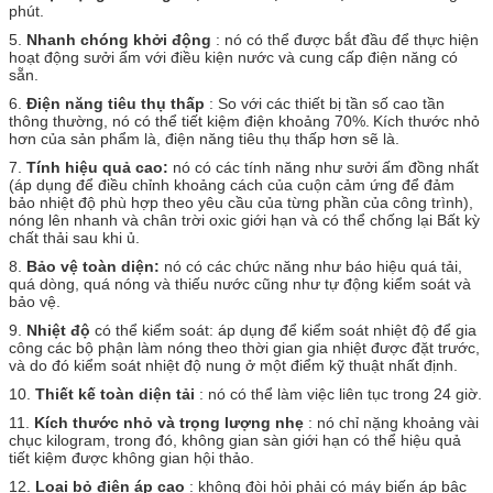
phút.
5.
Nhanh chóng khởi động
: nó có thể được bắt đầu để thực hiện
hoạt động sưởi ấm với điều kiện nước và cung cấp điện năng có
sẵn.
6.
Điện năng tiêu thụ thấp
: So với các thiết bị tần số cao tần
thông thường, nó có thể tiết kiệm điện khoảng 70%.
Kích thước nhỏ
hơn của sản phẩm là, điện năng tiêu thụ thấp hơn sẽ là.
7.
Tính hiệu quả cao:
nó có các tính năng như sưởi ấm đồng nhất
(áp dụng để điều chỉnh khoảng cách của cuộn cảm ứng để đảm
bảo nhiệt độ phù hợp theo yêu cầu của từng phần của công trình),
nóng lên nhanh và chân trời oxic giới hạn và có thể chống lại Bất kỳ
chất thải sau khi ủ.
8.
Bảo vệ toàn diện:
nó có các chức năng như báo hiệu quá tải,
quá dòng, quá nóng và thiếu nước cũng như tự động kiểm soát và
bảo vệ.
9.
Nhiệt độ
có thể kiểm soát: áp dụng để kiểm soát nhiệt độ để gia
công các bộ phận làm nóng theo thời gian gia nhiệt được đặt trước,
và do đó kiểm soát nhiệt độ nung ở một điểm kỹ thuật nhất định.
10.
Thiết kế toàn diện tải
: nó có thể làm việc liên tục trong 24 giờ.
11.
Kích thước nhỏ và trọng lượng nhẹ
: nó chỉ nặng khoảng vài
chục kilogram, trong đó, không gian sàn giới hạn có thể hiệu quả
tiết kiệm được không gian hội thảo.
12.
Loại bỏ điện áp cao
: không đòi hỏi phải có máy biến áp bậc