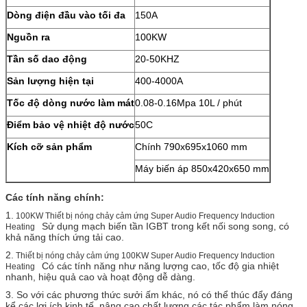
Dòng điện đầu vào tối đa
150A
Nguồn ra
100KW
Tần số dao động
20-50KHZ
Sản lượng hiện tại
400-4000A
Tốc độ dòng nước làm mát
0.08-0.16Mpa 10L / phút
Điểm bảo vệ nhiệt độ nước
50C
Kích cỡ sản phẩm
Chính 790x695x1060 mm
Máy biến áp 850x420x650 mm
Các tính năng chính:
1.
100KW Thiết bị nóng chảy cảm ứng Super Audio Frequency Induction
Sử dụng mạch biến tần IGBT trong kết nối song song, có
Heating
khả năng thích ứng tải cao.
2.
Thiết bị nóng chảy cảm ứng 100KW Super Audio Frequency Induction
Có các tính năng như năng lượng cao, tốc độ gia nhiệt
Heating
nhanh, hiệu quả cao và hoạt động dễ dàng.
3. So với các phương thức sưởi ấm khác, nó có thể thúc đẩy đáng
kể các lợi ích kinh tế, nâng cao chất lượng các tác phẩm làm nóng,