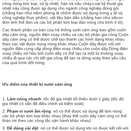
công nóng kim loại, xử lý nhiệt, hàn và nấu chảy.Loại kỹ thuật gia
nhiệt này cũng được áp dụng cho ngành công nghiệp đóng gói
(chẳng hạn như niêm phong lá nhôm được sử dụng trong y tế và
công nghiệp thực phẩm), vật liệu bán dẫn (chẳng hạn như silicon
đơn tinh thể đùn và các bộ phận kim loại dán nóng cho kính ô tô).
Các thành phần cơ bản của hệ thống sưởi cảm ứng bao gồm cuộn
dây cảm ứng, nguồn điện xoay chiều và các bộ phận gia công.Cuộn
dây cảm ứng có thể được chế tạo thành các hình dạng khác nhau
theo các vật được nung nóng khác nhau.Cuộn dây được nối với
nguồn điện cung cấp dòng điện xoay chiều cho cuộn dây.Dòng điện
xoay chiều sở hữu bởi cuộn dây có thể tạo ra một từ trường xoay
chiều đi qua các chi tiết gia công để tạo ra dòng xoáy theo yêu cầu
của quá trình đốt nóng.
Ưu điểm của thiết bị sưởi cảm ứng
1.
Làm nóng nhanh
: tốc độ gia nhiệt tối thiểu dưới 1 giây (tốc độ
gia nhiệt có sẵn để điều chỉnh và kiểm soát).
2.
Phạm vi sưởi ấm rộng
: nó có thể được sử dụng để làm nóng
các bộ phận kim loại khác nhau (thay thế cuộn dây cảm ứng có thể
tháo rời theo các công tắc vận hành khác nhau).
3.
Dễ dàng cài đặt
: nó có thể được sử dụng khi nó được kết nối với