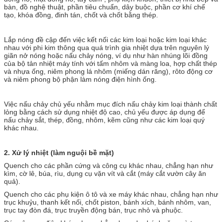
bàn, đồ nghệ thuật, phần tiêu chuẩn, dây buộc, phần cơ khí chế
tạo, khóa đồng, đinh tán, chốt và chốt bằng thép.
Lắp nóng đề cập đến việc kết nối các kim loại hoặc kim loại khác
nhau với phi kim thông qua quá trình gia nhiệt dựa trên nguyên lý
giãn nở nóng hoặc nấu chảy nóng, ví dụ như hàn nhúng lõi đồng
của bộ tản nhiệt máy tính với tấm nhôm và màng loa, hợp chất thép
và nhựa ống, niêm phong lá nhôm (miếng dán răng), rôto động cơ
và niêm phong bộ phận làm nóng điện hình ống.
Việc nấu chảy chủ yếu nhằm mục đích nấu chảy kim loại thành chất
lỏng bằng cách sử dụng nhiệt độ cao, chủ yếu được áp dụng để
nấu chảy sắt, thép, đồng, nhôm, kẽm cũng như các kim loại quý
khác nhau.
2.
Xử lý nhiệt (làm nguội bề mặt)
Quench cho các phần cứng và công cụ khác nhau, chẳng hạn như
kìm, cờ lê, búa, rìu, dụng cụ vặn vít và cắt (máy cắt vườn cây ăn
quả).
Quench cho các phụ kiện ô tô và xe máy khác nhau, chẳng hạn như
trục khuỷu, thanh kết nối, chốt piston, bánh xích, bánh nhôm, van,
trục tay đòn đá, trục truyền động bán, trục nhỏ và phuộc.