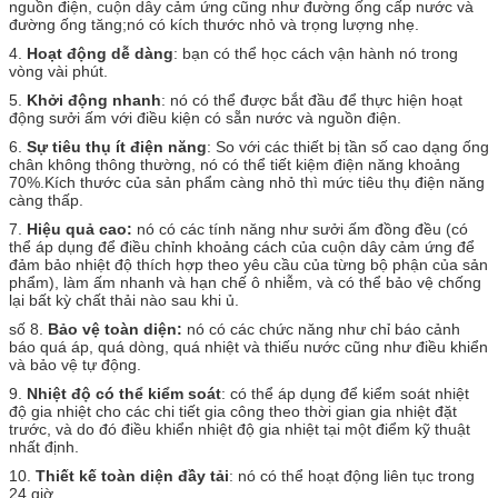
nguồn điện, cuộn dây cảm ứng cũng như đường ống cấp nước và
đường ống tăng;nó có kích thước nhỏ và trọng lượng nhẹ.
4.
Hoạt động dễ dàng
: bạn có thể học cách vận hành nó trong
vòng vài phút.
5.
Khởi động nhanh
: nó có thể được bắt đầu để thực hiện hoạt
động sưởi ấm với điều kiện có sẵn nước và nguồn điện.
6.
Sự tiêu thụ ít điện năng
: So với các thiết bị tần số cao dạng ống
chân không thông thường, nó có thể tiết kiệm điện năng khoảng
70%.Kích thước của sản phẩm càng nhỏ thì mức tiêu thụ điện năng
càng thấp.
7.
Hiệu quả cao:
nó có các tính năng như sưởi ấm đồng đều (có
thể áp dụng để điều chỉnh khoảng cách của cuộn dây cảm ứng để
đảm bảo nhiệt độ thích hợp theo yêu cầu của từng bộ phận của sản
phẩm), làm ấm nhanh và hạn chế ô nhiễm, và có thể bảo vệ chống
lại bất kỳ chất thải nào sau khi ủ.
số 8.
Bảo vệ toàn diện:
nó có các chức năng như chỉ báo cảnh
báo quá áp, quá dòng, quá nhiệt và thiếu nước cũng như điều khiển
và bảo vệ tự động.
9.
Nhiệt độ có thể kiểm soát
: có thể áp dụng để kiểm soát nhiệt
độ gia nhiệt cho các chi tiết gia công theo thời gian gia nhiệt đặt
trước, và do đó điều khiển nhiệt độ gia nhiệt tại một điểm kỹ thuật
nhất định.
10.
Thiết kế toàn diện đầy tải
: nó có thể hoạt động liên tục trong
24 giờ.