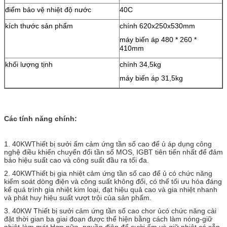
điểm bảo vệ nhiệt độ nước
40C
kích thước sản phẩm
chính 620x250x530mm
máy biến áp 480 * 260 *
410mm
khối lượng tịnh
chính 34,5kg
máy biến áp 31,5kg
Các tính năng chính:
1. 40
KW
Thiết bị sưởi ấm cảm ứng tần số cao để ủ áp dụng công
nghệ điều khiển chuyển đổi tần số MOS, IGBT tiên tiến nhất để đảm
bảo hiệu suất cao và công suất đầu ra tối đa.
2. 40
KW
Thiết bị gia nhiệt cảm ứng tần số cao để ủ
có chức năng
kiểm soát dòng điện và công suất không đổi, có thể tối ưu hóa đáng
kể quá trình gia nhiệt kim loại, đạt hiệu quả cao và gia nhiệt nhanh
và phát huy hiệu suất vượt trội của sản phẩm.
3. 40
KW
Thiết bị sưởi cảm ứng tần số cao cho
r ủ
có chức năng cài
đặt thời gian ba giai đoạn được thể hiện bằng cách làm nóng-giữ
nhiệt-làm mát.Hơn nữa, nguồn điện để sưởi ấm và giữ nhiệt có sẵn