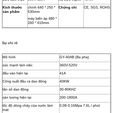
Kích thước
chính 640 * 250 *
Chứng chỉ
CE, SGS, ROHS
sản phẩm
530mm
máy biến áp 480 *
260 * 410mm
Sự chỉ rõ
Mô hình
GY-40AB (Ba pha)
sức mạnh làm việc
360V-520V
đầu vào hiện tại
41A
Công suất đầu ra dao động
40KW
tần số dao động
30-80KHZ
sản lượng hiện tại
200-1800A
tốc độ dòng chảy của nước làm
0,08-0,16Mpa 7,6L / phút
mát