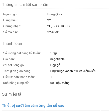
Thông tin chi tiết sản phẩm
Nguồn gốc:
Trung Quốc
Hàng hiệu:
GY
Chứng nhận:
CE, SGS , ROHS
Số mô hình:
GY-40AB
Thanh toán
Số lượng đặt hàng tối thiểu:
1 tập
Giá bán:
negotiable
chi tiết đóng gói:
Hộp gỗ
Thời gian giao hàng:
Phụ thuộc vào thứ tự và điểm đến
Điều khoản thanh toán:
TT
Khả năng cung cấp:
500 bộ / tháng
Sự miêu tả
Thiết bị sưởi ấm cảm ứng tần số cao