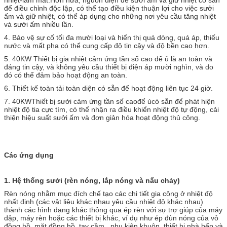
để điều chỉnh độc lập, có thể tạo điều kiện thuận lợi cho việc sưởi
ấm và giữ nhiệt, có thể áp dụng cho những nơi yêu cầu tăng nhiệt
và sưởi ấm nhiều lần.
4. Bảo vệ sự cố tối đa mười loại và hiển thị quá dòng, quá áp, thiếu
nước và mất pha có thể cung cấp độ tin cậy và độ bền cao hơn.
5. 40KW
Thiết bị gia nhiệt cảm ứng tần số cao để ủ
là an toàn và
đáng tin cậy, và không yêu cầu thiết bị điện áp mười nghìn, và do
đó có thể đảm bảo hoạt động an toàn.
6. Thiết kế toàn tải toàn diện có sẵn để hoạt động liên tục 24 giờ.
7. 40KW
Thiết bị sưởi cảm ứng tần số cao
để ủ
có sẵn để phát hiện
nhiệt độ tia cực tím, có thể nhận ra điều khiển nhiệt độ tự động, cải
thiện hiệu suất sưởi ấm và đơn giản hóa hoạt động thủ công.
Các ứng dụng
1.
Hệ thống sưởi (rèn nóng, lắp nóng và nấu chảy)
Rèn nóng nhằm mục đích chế tạo các chi tiết gia công ở nhiệt độ
nhất định (các vật liệu khác nhau yêu cầu nhiệt độ khác nhau)
thành các hình dạng khác thông qua ép rèn với sự trợ giúp của máy
dập, máy rèn hoặc các thiết bị khác, ví dụ như ép đùn nóng của vỏ
đồng hồ, mặt đồng hồ, tay cầm , phụ kiện khuôn, thiết bị nhà bếp và