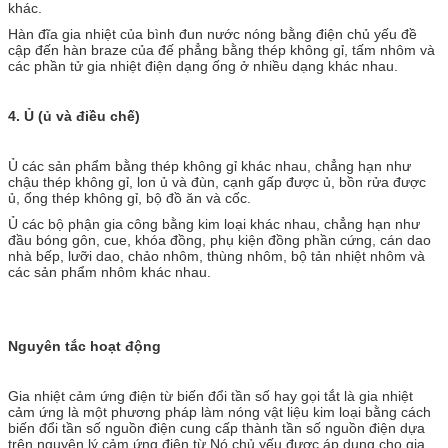
khác.
Hàn đĩa gia nhiệt của bình đun nước nóng bằng điện chủ yếu đề
cập đến hàn braze của đế phẳng bằng thép không gỉ, tấm nhôm và
các phần tử gia nhiệt điện dạng ống ở nhiều dạng khác nhau.
4.
Ủ (ủ và điều chế)
Ủ các sản phẩm bằng thép không gỉ khác nhau, chẳng hạn như
chậu thép không gỉ, lon ủ và đùn, cạnh gấp được ủ, bồn rửa được
ủ, ống thép không gỉ, bộ đồ ăn và cốc.
Ủ các bộ phận gia công bằng kim loại khác nhau, chẳng hạn như
đầu bóng gôn, cue, khóa đồng, phụ kiện đồng phần cứng, cán dao
nhà bếp, lưỡi dao, chảo nhôm, thùng nhôm, bộ tản nhiệt nhôm và
các sản phẩm nhôm khác nhau.
Nguyên tắc hoạt động
Gia nhiệt cảm ứng điện từ biến đổi tần số hay gọi tắt là gia nhiệt
cảm ứng là một phương pháp làm nóng vật liệu kim loại bằng cách
biến đổi tần số nguồn điện cung cấp thành tần số nguồn điện dựa
trên nguyên lý cảm ứng điện từ.Nó chủ yếu được áp dụng cho gia