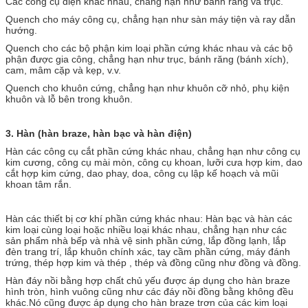
Các công cụ điện khác nhau, chẳng hạn như bánh răng và trục.
Quench cho máy công cụ, chẳng hạn như sàn máy tiện và ray dẫn
hướng.
Quench cho các bộ phận kim loại phần cứng khác nhau và các bộ
phận được gia công, chẳng hạn như trục, bánh răng (bánh xích),
cam, mâm cặp và kẹp, v.v.
Quench cho khuôn cứng, chẳng hạn như khuôn cỡ nhỏ, phụ kiện
khuôn và lỗ bên trong khuôn.
3.
Hàn (hàn braze, hàn bạc và hàn điện)
Hàn các công cụ cắt phần cứng khác nhau, chẳng hạn như công cụ
kim cương, công cụ mài mòn, công cụ khoan, lưỡi cưa hợp kim, dao
cắt hợp kim cứng, dao phay, doa, công cụ lập kế hoạch và mũi
khoan tâm rắn.
Hàn các thiết bị cơ khí phần cứng khác nhau: Hàn bạc và hàn các
kim loại cùng loại hoặc nhiều loại khác nhau, chẳng hạn như các
sản phẩm nhà bếp và nhà vệ sinh phần cứng, lắp đồng lạnh, lắp
đèn trang trí, lắp khuôn chính xác, tay cầm phần cứng, máy đánh
trứng, thép hợp kim và thép , thép và đồng cũng như đồng và đồng.
Hàn đáy nồi bằng hợp chất chủ yếu được áp dụng cho hàn braze
hình tròn, hình vuông cũng như các đáy nồi đồng bằng không đều
khác.Nó cũng được áp dụng cho hàn braze trơn của các kim loại