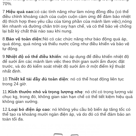
70%.
7.
Hiệu quả cao:
có các tính năng như làm nóng đồng đều (có thể
điều chỉnh khoảng cách của cuộn cuộn cảm ứng để đảm bảo nhiệt
độ thích hợp theo yêu cầu của từng phần của mảnh làm việc),nóng
lên nhanh và đường chân trời oxy hạn chế, và có thể bảo vệ chống
lại bất kỳ chất thải nào sau khi nung.
8.
Bảo vệ toàn diện:
Nó có các chức năng như báo động quá áp,
quá dòng, quá nóng và thiếu nước cũng như điều khiển và bảo vệ
tự động.
9.
Nhiệt độ có thể điều khiển
: nó áp dụng để điều khiển nhiệt độ
để sưởi ấm các mảnh làm việc theo thời gian sưởi ấm được đặt
trước, và do đó kiểm soát nhiệt độ sưởi ấm ở một điểm kỹ thuật
nhất định.
10.
Thiết kế tải đầy đủ toàn diện
: nó có thể hoạt động liên tục
trong 24 giờ.
11.
Kích thước nhỏ và trọng lượng nhẹ
: nó chỉ có trọng lượng vài
chục kg, trong đó, không gian sàn hạn chế có thể tiết kiệm hiệu quả
không gian xưởng.
12.
Loại bỏ điện áp cao
: nó không yêu cầu bộ biến áp tăng tốc có
thể tạo ra khoảng mười ngàn điện áp, và do đó có thể đảm bảo an
toàn tối đa.