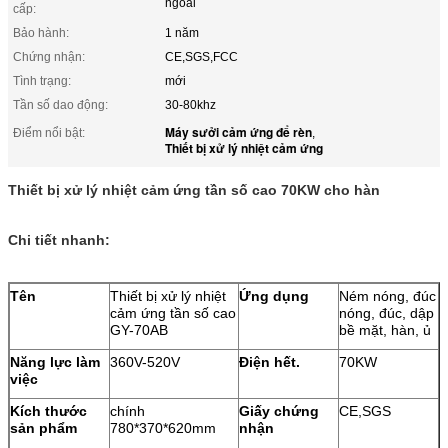
ngoài
cấp:
Bảo hành:
1 năm
Chứng nhận:
CE,SGS,FCC
Tình trạng:
mới
Tần số dao động:
30-80khz
Máy sưởi cảm ứng để rèn
Điểm nổi bật:
,
Thiết bị xử lý nhiệt cảm ứng
Thiết bị xử lý nhiệt cảm ứng tần số cao 70KW cho hàn
Chi tiết nhanh:
Tên
Thiết bị xử lý nhiệt
Ứng dụng
Ném nóng, đúc
cảm ứng tần số cao
nóng, đúc, dập
GY-70AB
bề mặt, hàn, ủ
Năng lực làm
360V-520V
Điện hết.
70KW
việc
Kích thước
chính
Giấy chứng
CE,SGS
sản phẩm
780*370*620mm
nhận