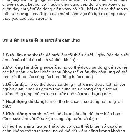
chuyền được kết nối với nguồn điện cung cấp dòng điện xoay cho
cuộn dây chuyềnCác dòng điện xoay sở hữu bởi cuộn có thể tạo ra
một từ trường xoay đi qua các mảnh làm việc để tạo ra dòng xoay
theo yêu cầu của sưởi ấm.
Ưu điểm của thiết bị sưởi ấm cảm ứng
1.
Sưởi ấm nhanh
: tốc độ sưởi ấm tối thiểu dưới 1 giây (tốc độ sưởi
ấm có sẵn để điều chỉnh và điều khiển).
2.
Mở rộng hệ thống sưởi ấm
: nó có thể được sử dụng để sưởi ấm
các bộ phận kim loại khác nhau (thay thế cuộn dây cảm ứng có thể
tháo rời theo các công tắc hoạt động khác nhau).
3.
Dễ cài đặt
: nó có thể được sử dụng một khi nó được kết nối với
nguồn điện, cuộn dây cảm ứng cũng như đường ống nước và
đường ống tăng; nó có kích thước nhỏ và trọng lượng nhẹ.
4.
Hoạt động dễ dàng
Bạn có thể học cách sử dụng nó trong vài
phút.
5.
Khởi động nhanh
: nó có thể được bắt đầu để thực hiện hoạt
động sưởi ấm với điều kiện cung cấp nước và điện.
6.
Tiêu thụ năng lượng thấp
: So với các thiết bị tần số cao ống
chân không thông thường, nó có thể tiết kiệm năng lượng khoảng