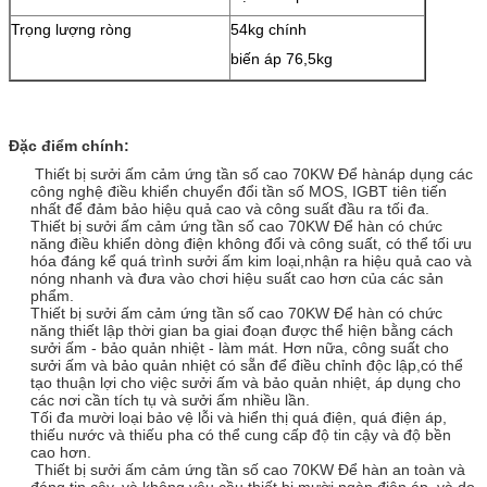
Trọng lượng ròng
54kg chính
biến áp 76,5kg
Đặc điểm chính:
Thiết bị sưởi ấm cảm ứng tần số cao 70KW Để hàn
áp dụng các
công nghệ điều khiển chuyển đổi tần số MOS, IGBT tiên tiến
nhất để đảm bảo hiệu quả cao và công suất đầu ra tối đa.
Thiết bị sưởi ấm cảm ứng tần số cao 70KW Để hàn
có chức
năng điều khiển dòng điện không đổi và công suất, có thể tối ưu
hóa đáng kể quá trình sưởi ấm kim loại,nhận ra hiệu quả cao và
nóng nhanh và đưa vào chơi hiệu suất cao hơn của các sản
phẩm.
Thiết bị sưởi ấm cảm ứng tần số cao 70KW Để hàn
có chức
năng thiết lập thời gian ba giai đoạn được thể hiện bằng cách
sưởi ấm - bảo quản nhiệt - làm mát. Hơn nữa, công suất cho
sưởi ấm và bảo quản nhiệt có sẵn để điều chỉnh độc lập,có thể
tạo thuận lợi cho việc sưởi ấm và bảo quản nhiệt, áp dụng cho
các nơi cần tích tụ và sưởi ấm nhiều lần.
Tối đa mười loại bảo vệ lỗi và hiển thị quá điện, quá điện áp,
thiếu nước và thiếu pha có thể cung cấp độ tin cậy và độ bền
cao hơn.
Thiết bị sưởi ấm cảm ứng tần số cao 70KW Để hàn
an toàn và
đáng tin cậy, và không yêu cầu thiết bị mười ngàn điện áp, và do