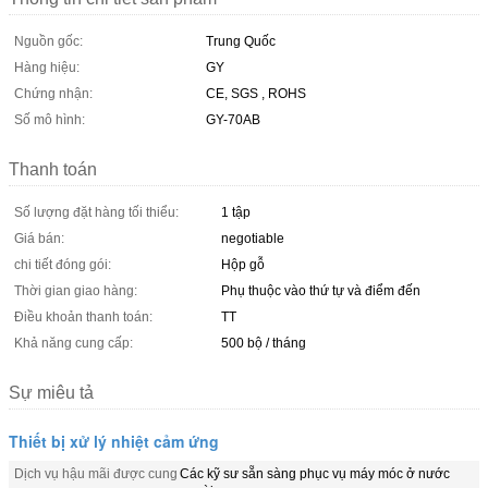
Nguồn gốc:
Trung Quốc
Hàng hiệu:
GY
Chứng nhận:
CE, SGS , ROHS
Số mô hình:
GY-70AB
Thanh toán
Số lượng đặt hàng tối thiểu:
1 tập
Giá bán:
negotiable
chi tiết đóng gói:
Hộp gỗ
Thời gian giao hàng:
Phụ thuộc vào thứ tự và điểm đến
Điều khoản thanh toán:
TT
Khả năng cung cấp:
500 bộ / tháng
Sự miêu tả
Thiết bị xử lý nhiệt cảm ứng
Dịch vụ hậu mãi được cung
Các kỹ sư sẵn sàng phục vụ máy móc ở nước