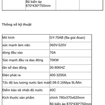
Bộ biến áp
870*430*750mm
Thông số kỹ thuật
Mô hình
GY-70AB (Ba giai đoạn)
sức mạnh làm việc
360V-520V
dòng đầu vào
70A
Sức mạnh đầu ra dao động
70KW
tần số dao động
30-80KHZ
Điện phát ra
400-3200A
Tốc độ lưu lượng nước làm mát
0.08-0.16Mpa 9L/Min
Điểm bảo vệ nhiệt độ nước
40C
Kích thước sản phẩm
chính 780x370x620mm
Bộ biến áp 870*430*750mm