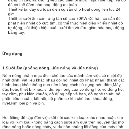
đó có thể đảm bảo hoạt động an toàn.
Thiết kế tải đầy đủ toàn diện có sẵn cho hoạt động liên tục 24
giờ.
Thiết bị sưởi ấm cảm ứng tần số cao 70KW Để hàn
có sẵn để
phát hiện nhiệt độ cực tím, có thể thực hiện điều khiển nhiệt độ
tự động, cải thiện hiệu suất sưởi ấm và đơn giản hóa hoạt động
bằng tay.
Ứng dụng
1.
Sưởi ấm (phóng nóng, đúc nóng và đúc nóng)
Ném nóng nhằm mục đích chế tạo các mảnh làm việc có nhiệt độ
nhất định (vật liệu khác nhau đòi hỏi nhiệt độ khác nhau) thành các
hình dạng khác thông qua nén bằng cách sử dụng nén đâm,Máy
đúc hoặc thiết bị khác, ví dụ, ép nóng của vỏ đồng hồ, vỏ đồng hồ,
tay cầm, phụ kiện khuôn, đồ dùng bếp và bàn, đồ nghệ thuật, bộ
phận tiêu chuẩn, kết nối, bộ phận cơ khí chế tạo, khóa đồng,
rivet,kim loại pin và pin.
Hot fitting đề cập đến việc kết nối các kim loại khác nhau hoặc kim
loại với kim loại không bằng cách sưởi ấm dựa trên nguyên tắc mở
rộng nóng hoặc nóng chảy, ví dụ:hàn nhúng lõi đồng của máy tính