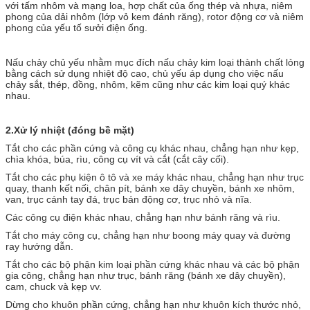
với tấm nhôm và mạng loa, hợp chất của ống thép và nhựa, niêm
phong của dải nhôm (lớp vỏ kem đánh răng), rotor động cơ và niêm
phong của yếu tố sưởi điện ống.
Nấu chảy chủ yếu nhằm mục đích nấu chảy kim loại thành chất lỏng
bằng cách sử dụng nhiệt độ cao, chủ yếu áp dụng cho việc nấu
chảy sắt, thép, đồng, nhôm, kẽm cũng như các kim loại quý khác
nhau.
2.
Xử lý nhiệt (đóng bề mặt)
Tắt cho các phần cứng và công cụ khác nhau, chẳng hạn như kẹp,
chìa khóa, búa, rìu, công cụ vít và cắt (cắt cây cối).
Tắt cho các phụ kiện ô tô và xe máy khác nhau, chẳng hạn như trục
quay, thanh kết nối, chân pít, bánh xe dây chuyền, bánh xe nhôm,
van, trục cánh tay đá, trục bán động cơ, trục nhỏ và nĩa.
Các công cụ điện khác nhau, chẳng hạn như bánh răng và rìu.
Tắt cho máy công cụ, chẳng hạn như boong máy quay và đường
ray hướng dẫn.
Tắt cho các bộ phận kim loại phần cứng khác nhau và các bộ phận
gia công, chẳng hạn như trục, bánh răng (bánh xe dây chuyền),
cam, chuck và kẹp vv.
Dừng cho khuôn phần cứng, chẳng hạn như khuôn kích thước nhỏ,