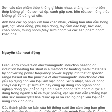
Sơn các sản phẩm thép không gỉ khác nhau, chẳng hạn như bồn
thép không gỉ, hộp sơn và ép, cạnh gấp sơn, bồn rửa sơn, ống thép
không gỉ, đồ dùng và cốc.
Anh hóa các bộ phận kim loại khác nhau, chẳng hạn như đầu bóng
golf, cột, khóa đồng, phụ kiện đồng, tay cầm dao bếp, lưỡi dao,
chảo nhôm, thùng nhôm,Máy sưởi nhôm và các sản phẩm nhôm
khác nhau.
Nguyên tắc hoạt động
Frequency conversion electromagnetic induction heating or
induction heating for short is a method for heating metal materials
by converting power frequency power supply into that of specific
range based on the principle of electromagnetic inductionNó chủ
yếu áp dụng cho kim loại làm việc nóng, xử lý nhiệt, hàn và nóng
chảy.Loại kỹ thuật sưởi ấm này cũng áp dụng cho ngành công
nghiệp đóng gói (chẳng hạn như niêm phong tấm nhôm được sử
dụng trong ngành y tế và thực phẩm), vật liệu bán dẫn (chẳng hạn
như silic monocrystalline được ép ra và các bộ phận kim loại gắn
nóng cho kính ô tô).
Các thành phần cơ bản của hệ thống sưởi ấm cảm ứng bao gồm
cuộn dây cảm ứng, nguồn điện AC và các mảnh làm việc.Cuộn dây