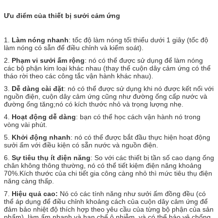
Ưu điểm của thiết bị sưởi cảm ứng
1.
Làm nóng nhanh
: tốc độ làm nóng tối thiểu dưới 1 giây (tốc độ
làm nóng có sẵn để điều chỉnh và kiểm soát).
2.
Phạm vi sưởi ấm rộng
: nó có thể được sử dụng để làm nóng
các bộ phận kim loại khác nhau (thay thế cuộn dây cảm ứng có thể
tháo rời theo các công tắc vận hành khác nhau).
3.
Dễ dàng cài đặt
: nó có thể được sử dụng khi nó được kết nối với
nguồn điện, cuộn dây cảm ứng cũng như đường ống cấp nước và
đường ống tăng;nó có kích thước nhỏ và trọng lượng nhẹ.
4.
Hoạt động dễ dàng
: bạn có thể học cách vận hành nó trong
vòng vài phút.
5.
Khởi động nhanh
: nó có thể được bắt đầu thực hiện hoạt động
sưởi ấm với điều kiện có sẵn nước và nguồn điện.
6.
Sự tiêu thụ ít điện năng
: So với các thiết bị tần số cao dạng ống
chân không thông thường, nó có thể tiết kiệm điện năng khoảng
70%.Kích thước của chi tiết gia công càng nhỏ thì mức tiêu thụ điện
năng càng thấp.
7.
Hiệu quả cao:
Nó có các tính năng như sưởi ấm đồng đều (có
thể áp dụng để điều chỉnh khoảng cách của cuộn dây cảm ứng để
đảm bảo nhiệt độ thích hợp theo yêu cầu của từng bộ phận của sản
phẩm), làm ấm nhanh và hạn chế ô nhiễm, và có thể bảo vệ chống