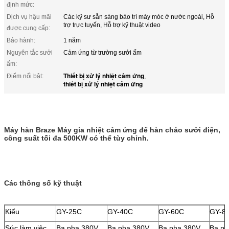
định mức:
Dịch vụ hậu mãi
Các kỹ sư sẵn sàng bảo trì máy móc ở nước ngoài, Hỗ
trợ trực tuyến, Hỗ trợ kỹ thuật video
được cung cấp:
Bảo hành:
1 năm
Nguyên tắc sưởi
Cảm ứng từ trường sưởi ấm
ấm:
Thiết bị xử lý nhiệt cảm ứng
Điểm nổi bật:
,
thiết bị xử lý nhiệt cảm ứng
Máy hàn Braze Máy gia nhiệt cảm ứng để hàn chảo sưởi điện,
công suất tối đa 500KW có thể tùy chỉnh.
Các thông số kỹ thuật
Kiểu
GY-25C
GY-40C
GY-60C
GY-8
Sức làm việc
Ba pha 380V
Ba pha 380V
Ba pha 380V
Ba ph