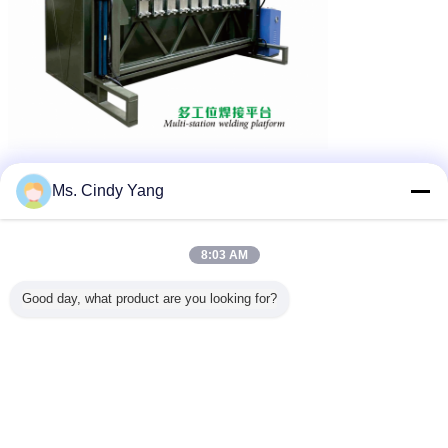
Ms. Cindy Yang
thiết bị xử lý nhiệt cảm ứng
Thiết bị xử lý nhiệt cảm ứng
thẻ:
,
Thiết bị hàn cảm ứng
,
8:03 AM
Nhận giá tốt nhất cho
Good day, what product are you looking for?
Máy hàn đồng bằng phương
pháp nung cảm ứng
Tiếp tục