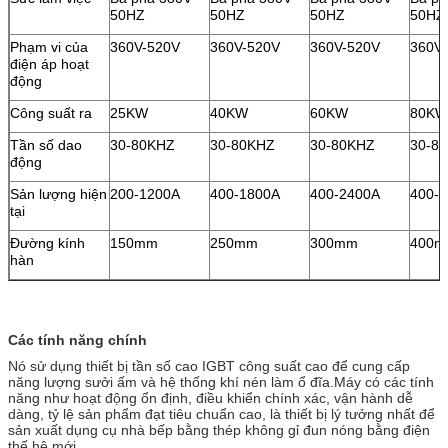
50HZ
50HZ
50HZ
50HZ
Phạm vi của
360V-520V
360V-520V
360V-520V
360V
điện áp hoạt
động
Công suất ra
25KW
40KW
60KW
80KW
Tần số dao
30-80KHZ
30-80KHZ
30-80KHZ
30-8
động
Sản lượng hiện
200-1200A
400-1800A
400-2400A
400-
tại
Đường kính
150mm
250mm
300mm
400
hàn
Các tính năng chính
Nó sử dụng thiết bị tần số cao IGBT công suất cao để cung cấp
năng lượng sưởi ấm và hệ thống khí nén làm ổ đĩa.Máy có các tính
năng như hoạt động ổn định, điều khiển chính xác, vận hành dễ
dàng, tỷ lệ sản phẩm đạt tiêu chuẩn cao, là thiết bị lý tưởng nhất để
sản xuất dụng cụ nhà bếp bằng thép không gỉ đun nóng bằng điện
thế hệ mới.