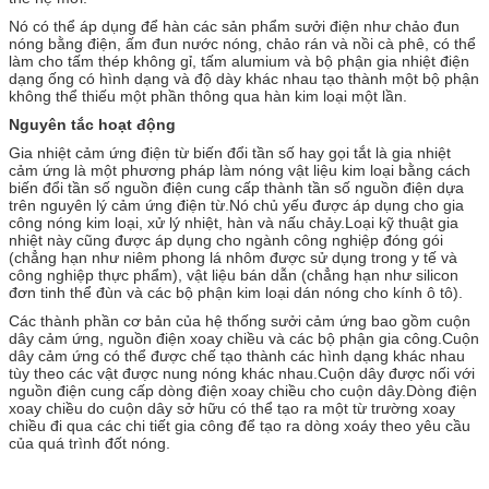
Nó có thể áp dụng để hàn các sản phẩm sưởi điện như chảo đun
nóng bằng điện, ấm đun nước nóng, chảo rán và nồi cà phê, có thể
làm cho tấm thép không gỉ, tấm alumium và bộ phận gia nhiệt điện
dạng ống có hình dạng và độ dày khác nhau tạo thành một bộ phận
không thể thiếu một phần thông qua hàn kim loại một lần.
Nguyên tắc hoạt động
Gia nhiệt cảm ứng điện từ biến đổi tần số hay gọi tắt là gia nhiệt
cảm ứng là một phương pháp làm nóng vật liệu kim loại bằng cách
biến đổi tần số nguồn điện cung cấp thành tần số nguồn điện dựa
trên nguyên lý cảm ứng điện từ.Nó chủ yếu được áp dụng cho gia
công nóng kim loại, xử lý nhiệt, hàn và nấu chảy.Loại kỹ thuật gia
nhiệt này cũng được áp dụng cho ngành công nghiệp đóng gói
(chẳng hạn như niêm phong lá nhôm được sử dụng trong y tế và
công nghiệp thực phẩm), vật liệu bán dẫn (chẳng hạn như silicon
đơn tinh thể đùn và các bộ phận kim loại dán nóng cho kính ô tô).
Các thành phần cơ bản của hệ thống sưởi cảm ứng bao gồm cuộn
dây cảm ứng, nguồn điện xoay chiều và các bộ phận gia công.Cuộn
dây cảm ứng có thể được chế tạo thành các hình dạng khác nhau
tùy theo các vật được nung nóng khác nhau.Cuộn dây được nối với
nguồn điện cung cấp dòng điện xoay chiều cho cuộn dây.Dòng điện
xoay chiều do cuộn dây sở hữu có thể tạo ra một từ trường xoay
chiều đi qua các chi tiết gia công để tạo ra dòng xoáy theo yêu cầu
của quá trình đốt nóng.