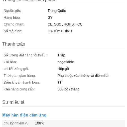
Nguồn gốc:
Trung Quốc
Hàng hiệu:
GY
Chứng nhận:
CE, SGS , ROHS, FCC
Số mô hình:
GY-TÙY CHỈNH
Thanh toán
Số lượng đặt hàng tối thiểu:
1 tập
Giá bán:
negotiable
chi tiết đóng gói:
Hộp gỗ
Thời gian giao hàng:
Phụ thuộc vào thứ tự và điểm đến
Điều khoản thanh toán:
TT
Khả năng cung cấp:
500 bộ / tháng
Sự miêu tả
Máy hàn điện cảm ứng
chu kỳ nhiệm vụ
100%